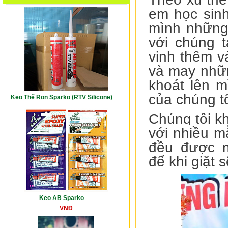
em học sinh
mình những 
với chúng 
vinh thêm v
và may những
khoát lên m
của chúng t
Keo Thế Ron Sparko (RTV Silicone)
Chúng tôi k
với nhiều m
đều được m
để
khi giặt 
Keo AB Sparko
VNĐ