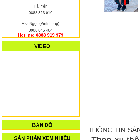
Hải Yến
0888 353 010
Mss Ngọc (Vĩnh Long)
0906 645 464
Hotline: 0888 919 979
VIDEO
BẢN ĐỒ
THÔNG TIN SẢ
Theo xu thế
SẢN PHẨM XEM NHIỀU