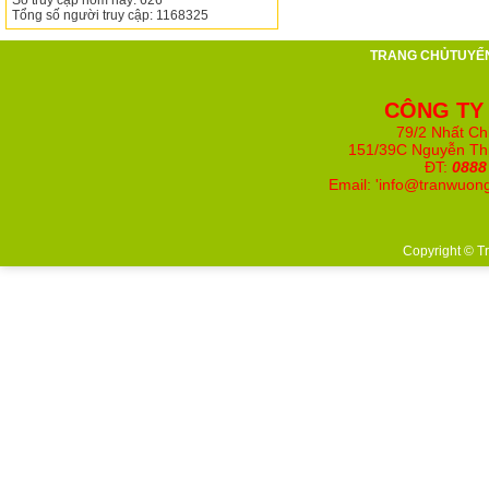
Số truy cập hôm nay: 626
Tổng số người truy cập: 1168325
TRANG CHỦ
TUYỂ
CÔNG TY
79/2 Nhất Ch
151/39C Nguyễn Th
ĐT:
0888
Email: '
info@tranwuon
Copyright © T