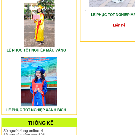
LỄ PHỤC TỐT NGHIỆP M
Liên hệ
LỄ PHỤC TỐT NGHIỆP MÀU VÀNG
LỄ PHỤC TỐT NGHIỆP XANH BÍCH
THỐNG KÊ
Số người đang online: 4