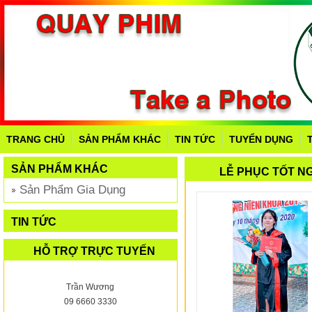
TRANG CHỦ
SẢN PHẨM KHÁC
TIN TỨC
TUYỂN DỤNG
SẢN PHẨM KHÁC
LỄ PHỤC TỐT N
Sản Phẩm Gia Dụng
TIN TỨC
HỖ TRỢ TRỰC TUYẾN
Trần Wương
09 6660 3330