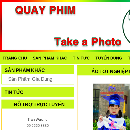
TRANG CHỦ
SẢN PHẨM KHÁC
TIN TỨC
TUYỂN DỤNG
SẢN PHẨM KHÁC
ÁO TỐT NGHIỆP
Sản Phẩm Gia Dụng
TIN TỨC
HỖ TRỢ TRỰC TUYẾN
Trần Wương
09 6660 3330