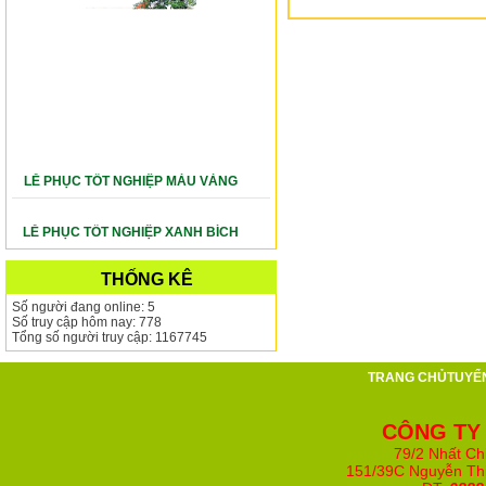
LỄ PHỤC TỐT NGHIỆP MÀU VÀNG
LỄ PHỤC TỐT NGHIỆP XANH BÍCH
THỐNG KÊ
Số người đang online: 5
Số truy cập hôm nay: 778
Tổng số người truy cập: 1167745
TRANG CHỦ
TUYỂ
CÔNG TY
79/2 Nhất Ch
151/39C Nguyễn Th