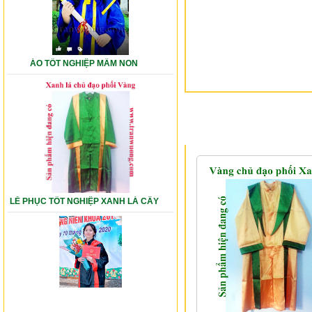
ÁO TỐT NGHIỆP MẦM NON
SẢN PHẨM LIÊN QU
LỄ PHỤC TỐT NGHIỆP XANH LÁ CÂY