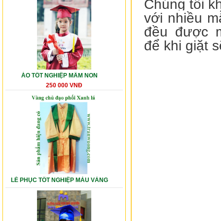
Chúng tôi k
với nhiều m
đều được m
để
khi giặt 
ÁO TỐT NGHIỆP MẦM NON
250 000 VNĐ
LỄ PHỤC TỐT NGHIỆP MÀU VÀNG