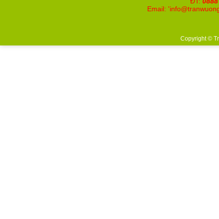
ĐT:
0888
Email: '
info@tranwuon
Copyright © T