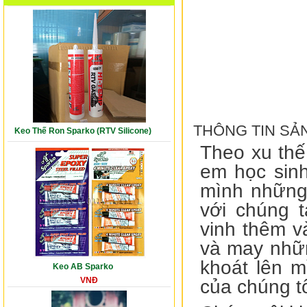
THÔNG TIN SẢ
Keo Thế Ron Sparko (RTV Silicone)
Theo xu thế
em học sinh
mình những 
với chúng 
vinh thêm v
và may những
khoát lên m
Keo AB Sparko
VNĐ
của chúng t